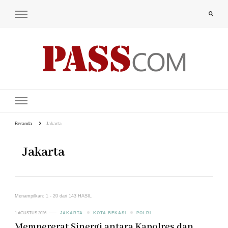
PAS-S.COM – KoPI
Beranda
Jakarta
Jakarta
Menampilkan: 1 - 20 dari 143 HASIL
1 AGUSTUS 2026
JAKARTA
KOTA BEKASI
POLRI
Mempererat Sinergi antara Kapolres dan