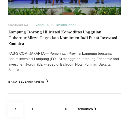
5 NOVEMBER 2025
JAKARTA
PEMERINTAHAN
Lampung Dorong Hilirisasi Komoditas Unggulan,
Gubernur Mirza Tegaskan Komitmen Jadi Pusat Investasi
Sumatra
PAS-S.COM- JAKARTA — Pemerintah Provinsi Lampung bersama
Forum Investasi Lampung (FOILA) menggelar Lampung Economic and
Investment Forum (LEIF) 2025 di Ballroom Hotel Pullman, Jakarta,
Selasa …
BACA SELENGKAPNYA
Paginasi
HALAMAN
HALAMAN
HALAMAN
1
2
…
8
BERIKUTNYA
pos