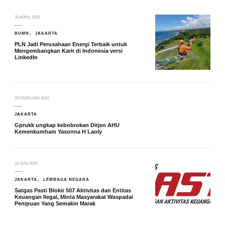
25 APRIL 2025
BUMN
JAKARTA
PLN Jadi Perusahaan Energi Terbaik untuk
Mengembangkan Karir di Indonesia versi
LinkedIn
19 FEBRUARI 2024
JAKARTA
Gprukk ungkap kebobrokan Ditjen AHU
Kemenkumham Yasonna H Laoly
19 JUNI 2025
JAKARTA
LEMBAGA NEGARA
Satgas Pasti Blokir 507 Aktivitas dan Entitas
Keuangan Ilegal, Minta Masyarakat Waspadai
Penipuan Yang Semakin Marak