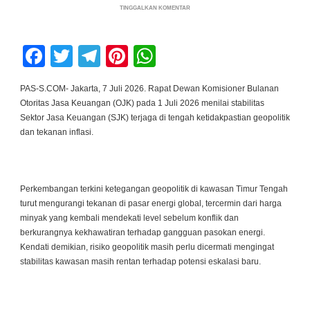
PADA
TINGGALKAN KOMENTAR
DI
TENGAH
GEJOLAK
GLOBAL,
Facebook
Twitter
Telegram
Pinterest
WhatsApp
OJK
PASTIKAN
STABILITAS
SEKTOR
PAS-S.COM- Jakarta, 7 Juli 2026. Rapat Dewan Komisioner Bulanan
JASA
Otoritas Jasa Keuangan (OJK) pada 1 Juli 2026 menilai stabilitas
KEUANGAN
NASIONAL
Sektor Jasa Keuangan (SJK) terjaga di tengah ketidakpastian geopolitik
TETAP
dan tekanan inflasi.
TERJAGA
Perkembangan terkini ketegangan geopolitik di kawasan Timur Tengah
turut mengurangi tekanan di pasar energi global, tercermin dari harga
minyak yang kembali mendekati level sebelum konflik dan
berkurangnya kekhawatiran terhadap gangguan pasokan energi.
Kendati demikian, risiko geopolitik masih perlu dicermati mengingat
stabilitas kawasan masih rentan terhadap potensi eskalasi baru.