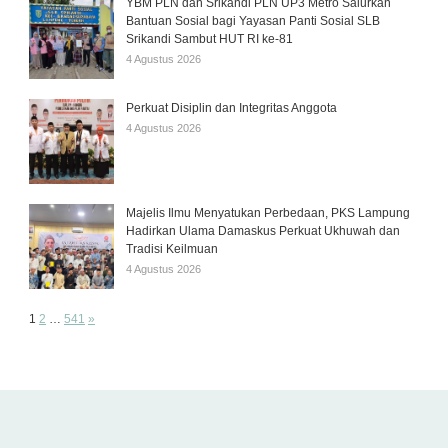
YBM PLN dan Srikandi PLN UP3 Metro Salurkan
Bantuan Sosial bagi Yayasan Panti Sosial SLB
Srikandi Sambut HUT RI ke-81
4 Agustus 2026
Perkuat Disiplin dan Integritas Anggota
4 Agustus 2026
Majelis Ilmu Menyatukan Perbedaan, PKS Lampung
Hadirkan Ulama Damaskus Perkuat Ukhuwah dan
Tradisi Keilmuan
4 Agustus 2026
Page:
Next
1
2
…
541
»