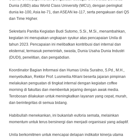
Dunia (UBD) atau World Class University (WCU), dengan peringkat
dunia ke-100, Asia ke-71, dan ASEAN ke-117, serta pengakuan dari QS
dan Time Higher.
Sekretaris Panitia Kegiatan Budi Sutomo, S.Si., M.Si., menambahkan,
kegiatan ini merupakan ungkapan syukur atas pencapaian Unila di
tahun 2023. Pencapaian ini melibatkan kontribusi dari internal dan
eksternal, termasuk pemerintah, swasta, Dunia Usaha Dunia Industri
(DUDI), penelitian, dan pengabdian.
Koordinator Bagian Informasi dan Humas Unila Suratno, S.Pd., M.H.,
menyebutkan, Rektor Prof. Lusmeilia Afriani beserta jajaran pimpinan
melakukan penguatan di tingkat internal dengan kegiatan coffee
morning di fakultas dan membentuk jejaring dengan awak media.
Terobosan dilakukan untuk meningkatkan layanan yang cepat, murah,
dan berintegritas di semua bidang.
Habibullah menekankan, ini bukanlah euforia semata, melainkan
momentum untuk terus bersinergi dan menjadi organisasi yang adaptif.
Unila berkomitmen untuk mencapai delapan indikator kinerja utama