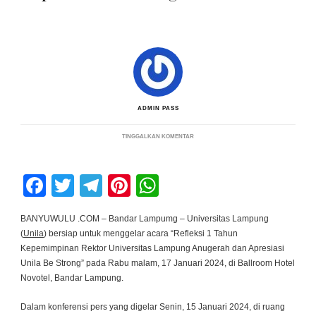
ADMIN PASS
PADA
TINGGALKAN KOMENTAR
REFLEKSI
1
TAHUN
KEPEMIMPINAN
Facebook
Twitter
Telegram
Pinterest
WhatsApp
REKTOR
UNILA:
CAPAIAN
UNGGUL
BANYUWULU .COM – Bandar Lampumg – Universitas Lampung
DAN
(
Unila
) bersiap untuk menggelar acara “Refleksi 1 Tahun
APRESIASI
“BE
Kepemimpinan Rektor Universitas Lampung Anugerah dan Apresiasi
STRONG”
Unila Be Strong” pada Rabu malam, 17 Januari 2024, di Ballroom Hotel
Novotel, Bandar Lampung.
Dalam konferensi pers yang digelar Senin, 15 Januari 2024, di ruang