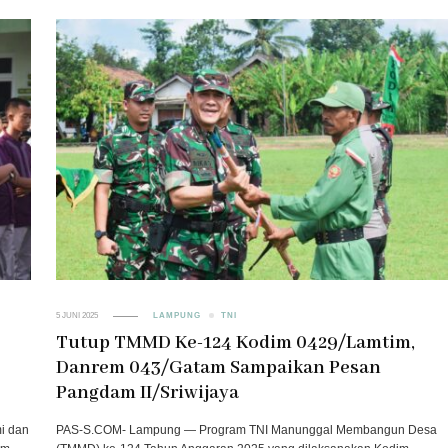
5 JUNI 2025
LAMPUNG
TNI
Tutup TMMD Ke-124 Kodim 0429/Lamtim,
Danrem 043/Gatam Sampaikan Pesan
Pangdam II/Sriwijaya
i dan
PAS-S.COM- Lampung — Program TNI Manunggal Membangun Desa