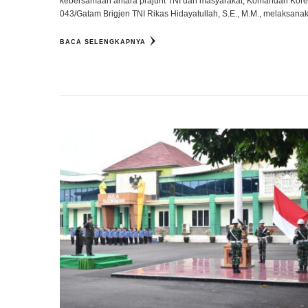
kebersamaan antara prajurit TNI dan masyarakat, Komandan Kor
043/Gatam Brigjen TNI Rikas Hidayatullah, S.E., M.M., melaksan
BACA SELENGKAPNYA