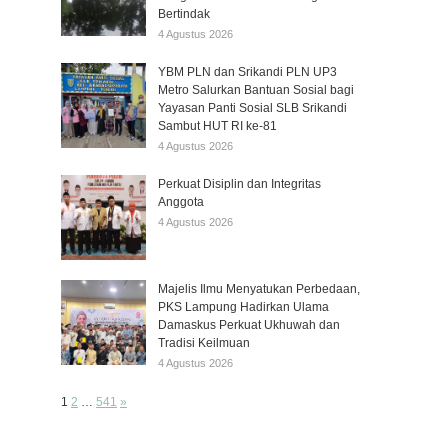
Bertindak
4 Agustus 2026
YBM PLN dan Srikandi PLN UP3
Metro Salurkan Bantuan Sosial bagi
Yayasan Panti Sosial SLB Srikandi
Sambut HUT RI ke-81
4 Agustus 2026
Perkuat Disiplin dan Integritas
Anggota
4 Agustus 2026
Majelis Ilmu Menyatukan Perbedaan,
PKS Lampung Hadirkan Ulama
Damaskus Perkuat Ukhuwah dan
Tradisi Keilmuan
4 Agustus 2026
Page:
Next
1
2
…
541
»