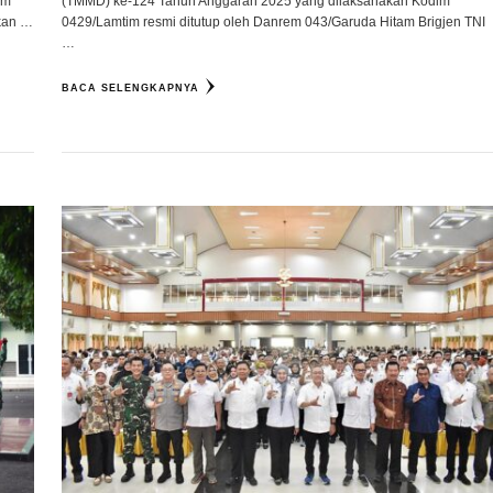
em
(TMMD) ke-124 Tahun Anggaran 2025 yang dilaksanakan Kodim
akan …
0429/Lamtim resmi ditutup oleh Danrem 043/Garuda Hitam Brigjen TNI
…
BACA SELENGKAPNYA