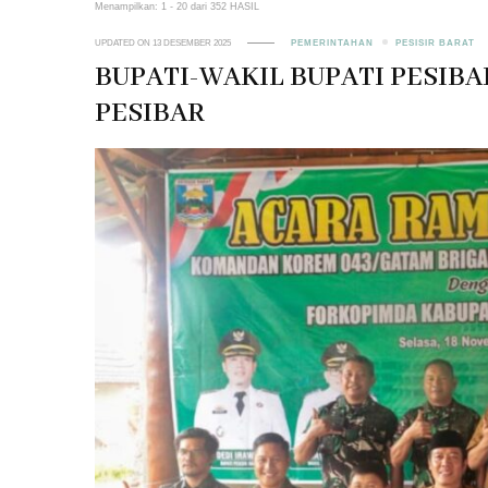
Menampilkan: 1 - 20 dari 352 HASIL
UPDATED ON
13 DESEMBER 2025
PEMERINTAHAN
PESISIR BARAT
BUPATI-WAKIL BUPATI PESIB
PESIBAR