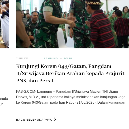
22 MEI 2025
LAMPUNG
POLRI
Kunjungi Korem 043/Gatam, Pangdam
II/Sriwijaya Berikan Arahan kepada Prajurit,
PNS, dan Persit
PAS-S.COM- Lampung – Pangdam II/Sriwijaya Mayjen TNI Ujang
Darwis, M.D.A., untuk pertama kalinya melaksanakan kunjungan kerja
aruda
ke Korem 043/Gatam pada hari Rabu (21/05/2025), Dalam kunjungan
ur
…
BACA SELENGKAPNYA