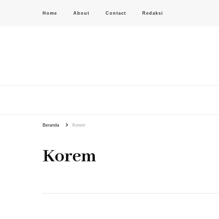
Home
About
Contact
Redaksi
PAS-S.COM – KoPI
Beranda
Korem
Korem