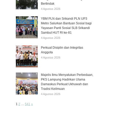
Bertindak
4 Agustus 2026
YBM PLN dan Srikandi PLN UP3
Metro Salurkan Bantuan Sosial bagi
Yayasan Panti Sosial SLB Srikandi
Sambut HUT RI ke-81
4 Agustus 2026
Perkuat Disiplin dan Integritas
Anggota
4 Agustus 2026
Majelis Ilmu Menyatukan Perbedaan,
PKS Lampung Hadirkan Ulama
Damaskus Perkuat Ukhuwah dan
Tradisi Keilmuan
4 Agustus 2026
Page:
Next
1
2
…
541
»