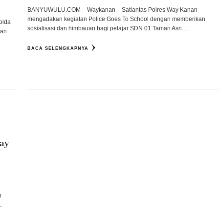
BANYUWULU.COM – Waykanan – Satlantas Polres Way Kanan
mengadakan kegiatan Police Goes To School dengan memberikan
olda
sosialisasi dan himbauan bagi pelajar SDN 01 Taman Asri …
gan
BACA SELENGKAPNYA
Way
n
…