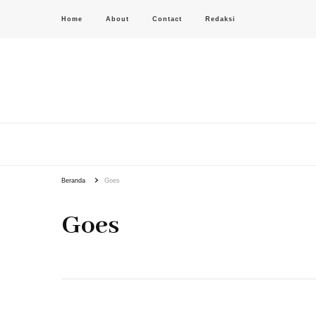
Home
About
Contact
Redaksi
PAS-S.COM – KoPI
Beranda
Goes
Goes