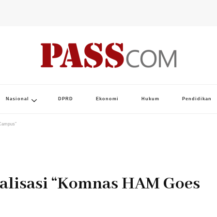
Nasional
DPRD
Ekonomi
Hukum
Pendidikan
 Campus”
ialisasi “Komnas HAM Goes