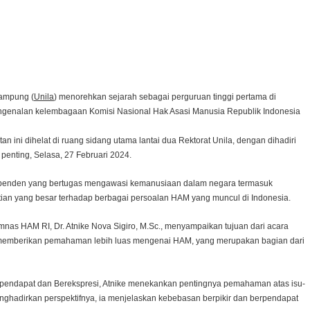
st
tsApp
ampung (
Unila
) menorehkan sejarah sebagai perguruan tinggi pertama di
engenalan kelembagaan Komisi Nasional Hak Asasi Manusia Republik Indonesia
atan ini dihelat di ruang sidang utama lantai dua Rektorat Unila, dengan dihadiri
penting, Selasa, 27 Februari 2024.
penden yang bertugas mengawasi kemanusiaan dalam negara termasuk
an yang besar terhadap berbagai persoalan HAM yang muncul di Indonesia.
nas HAM RI, Dr. Atnike Nova Sigiro, M.Sc., menyampaikan tujuan dari acara
emberikan pemahaman lebih luas mengenai HAM, yang merupakan bagian dari
Berpendapat dan Berekspresi, Atnike menekankan pentingnya pemahaman atas isu-
enghadirkan perspektifnya, ia menjelaskan kebebasan berpikir dan berpendapat