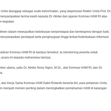
nila dianggap sebagai suatu kehormatan, yang diapresiasi Rektor Unila Prof. Dr.
 Ia menyampaikan terima kasih kepada Dr. Atnike dan jajaran Komnas HAM RI atas
n kegiatan.
omitmen dalam mewujudkan kebebasan berpendapat dan berekspresi dengan baik,
enyampaikan pendapat serta penghargaan tinggi terkait Keterbukaan Informasi
hadiran Komnas HAM RI di kampus tersebut. Ia mendorong peserta untuk
acara ini kepada mahasiswa lainnya.
ber utama, yaitu Dr. Atnike Nova Sigiro, M.Sc., dari Komnas HAM RI, dan Dr.
la.
 dan Kerja Sama Komnas HAM Gatot Ristanto beserta tim, para pimpinan Unila,
an ini menjadi momen penting dalam meningkatkan pemahaman HAM di kalangan