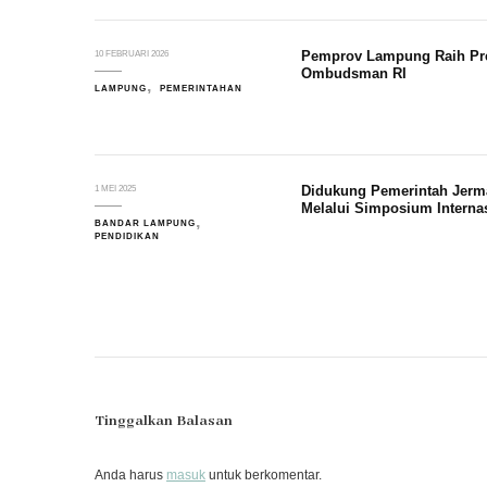
Pemprov Lampung Raih Pred
10 FEBRUARI 2026
Ombudsman RI
LAMPUNG
PEMERINTAHAN
Didukung Pemerintah Jerm
1 MEI 2025
Melalui Simposium Intern
BANDAR LAMPUNG
PENDIDIKAN
Tinggalkan Balasan
Anda harus
masuk
untuk berkomentar.