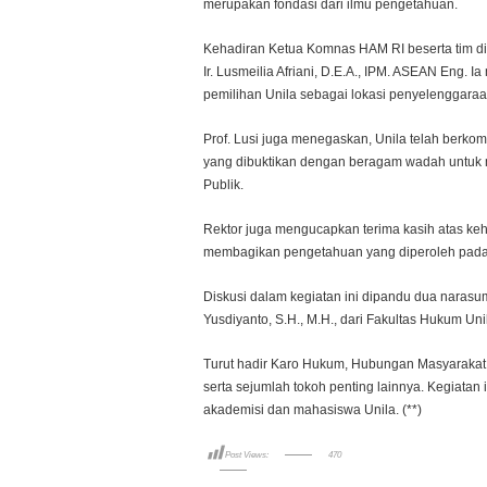
merupakan fondasi dari ilmu pengetahuan.
Kehadiran Ketua Komnas HAM RI beserta tim di U
Ir. Lusmeilia Afriani, D.E.A., IPM. ASEAN Eng.
pemilihan Unila sebagai lokasi penyelenggaraa
Prof. Lusi juga menegaskan, Unila telah berk
yang dibuktikan dengan beragam wadah untuk m
Publik.
Rektor juga mengucapkan terima kasih atas ke
membagikan pengetahuan yang diperoleh pada 
Diskusi dalam kegiatan ini dipandu dua narasum
Yusdiyanto, S.H., M.H., dari Fakultas Hukum Uni
Turut hadir Karo Hukum, Hubungan Masyarakat,
serta sejumlah tokoh penting lainnya. Kegiat
akademisi dan mahasiswa Unila. (**)
Post Views:
470