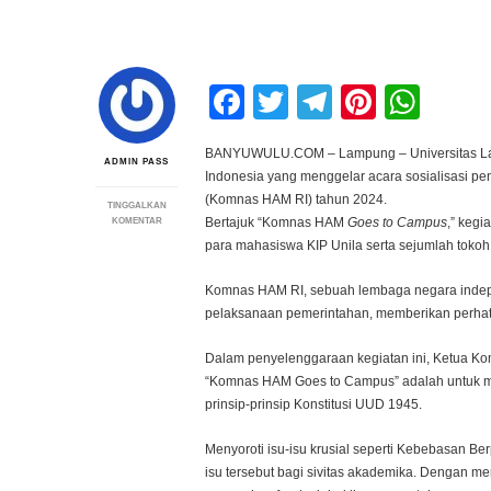
Facebook
Twitter
Telegram
Pintere
Wha
BANYUWULU.COM – Lampung – Universitas L
ADMIN PASS
Indonesia yang menggelar acara sosialisasi p
(Komnas HAM RI) tahun 2024.
TINGGALKAN
PADA
Bertajuk “Komnas HAM
Goes to Campus
,” kegi
KOMENTAR
UNILA
para mahasiswa KIP Unila serta sejumlah tokoh 
TUAN
RUMAH
SOSIALISASI
Komnas HAM RI, sebuah lembaga negara inde
“KOMNAS
pelaksanaan pemerintahan, memberikan perhati
HAM
GOES
TO
Dalam penyelenggaraan kegiatan ini, Ketua Kom
CAMPUS”
“Komnas HAM Goes to Campus” adalah untuk m
prinsip-prinsip Konstitusi UUD 1945.
Menyoroti isu-isu krusial seperti Kebebasan 
isu tersebut bagi sivitas akademika. Dengan m