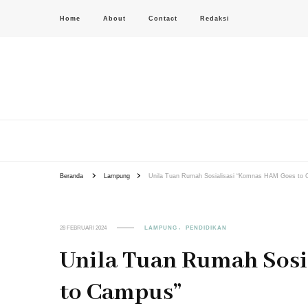
Home
About
Contact
Redaksi
PAS-S.COM – KoPI
Beranda
Lampung
Unila Tuan Rumah Sosialisasi “Komnas HAM Goes to
28 FEBRUARI 2024
LAMPUNG
PENDIDIKAN
Unila Tuan Rumah Sos
to Campus”