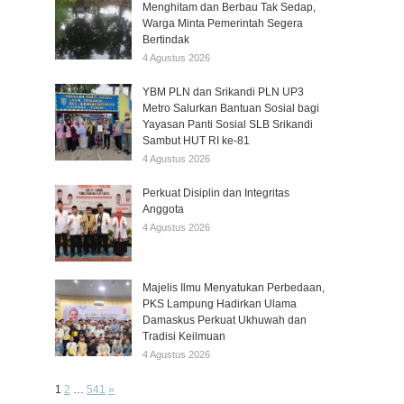
Menghitam dan Berbau Tak Sedap,
Warga Minta Pemerintah Segera
Bertindak
4 Agustus 2026
YBM PLN dan Srikandi PLN UP3
Metro Salurkan Bantuan Sosial bagi
Yayasan Panti Sosial SLB Srikandi
Sambut HUT RI ke-81
4 Agustus 2026
Perkuat Disiplin dan Integritas
Anggota
4 Agustus 2026
Majelis Ilmu Menyatukan Perbedaan,
PKS Lampung Hadirkan Ulama
Damaskus Perkuat Ukhuwah dan
Tradisi Keilmuan
4 Agustus 2026
Page:
Next
1
2
…
541
»