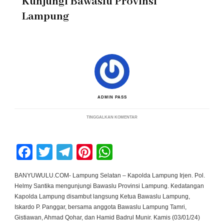
Kunjungi Bawaslu Provinsi
Lampung
ADMIN PASS
PADA
TINGGALKAN KOMENTAR
PERKUAT
KOLABORASI
SUKSESKAN
PEMILU,
Facebook
Twitter
Telegram
Pinterest
WhatsApp
KAPOLDA
LAMPUNG
KUNJUNGI
BAWASLU
BANYUWULU.COM- Lampung Selatan – Kapolda Lampung Irjen. Pol.
PROVINSI
Helmy Santika mengunjungi Bawaslu Provinsi Lampung. Kedatangan
LAMPUNG
Kapolda Lampung disambut langsung Ketua Bawaslu Lampung,
Iskardo P. Panggar, bersama anggota Bawaslu Lampung Tamri,
Gistiawan, Ahmad Qohar, dan Hamid Badrul Munir. Kamis (03/01/24)