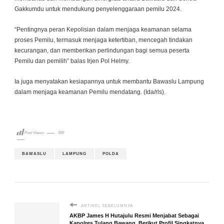
Gakkumdu untuk mendukung penyelenggaraan pemilu 2024.
“Pentingnya peran Kepolisian dalam menjaga keamanan selama
proses Pemilu, termasuk menjaga ketertiban, mencegah tindakan
kecurangan, dan memberikan perlindungan bagi semua peserta
Pemilu dan pemilih” balas Irjen Pol Helmy.
Ia juga menyatakan kesiapannya untuk membantu Bawaslu Lampung
dalam menjaga keamanan Pemilu mendatang. (Ida/rls).
Post Views:
589
BAWASLU
LAMPUNG
POLDA
ARTIKEL SEBELUMNYA
AKBP James H Hutajulu Resmi Menjabat Sebagai
Kapolres Tulang Bawang, Berikut Profil Singkatnya