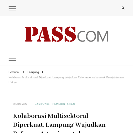
PAS-S.COM – KoPI
Beranda
Lampung
Kolaborasi Multisektoral Diperkuat, Lampung Wujudkan Reforma Agraria untuk Kesejahteraan
Rakyat
10 JUNI 2026
LAMPUNG
PEMERINTAHAN
Kolaborasi Multisektoral
Diperkuat, Lampung Wujudkan