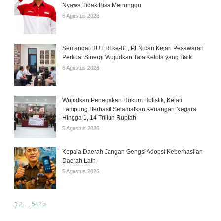
Nyawa Tidak Bisa Menunggu
6 Agustus 2026
Semangat HUT RI ke-81, PLN dan Kejari Pesawaran
Perkuat Sinergi Wujudkan Tata Kelola yang Baik
6 Agustus 2026
Wujudkan Penegakan Hukum Holistik, Kejati
Lampung Berhasil Selamatkan Keuangan Negara
Hingga 1, 14 Triliun Rupiah
5 Agustus 2026
Kepala Daerah Jangan Gengsi Adopsi Keberhasilan
Daerah Lain
5 Agustus 2026
Page:
Next
1
2
…
542
»