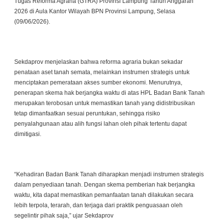
Tugas Reforma Agraria (GTRA) Provinsi Lampung Tahun Anggaran
2026 di Aula Kantor Wilayah BPN Provinsi Lampung, Selasa
(09/06/2026).
Sekdaprov menjelaskan bahwa reforma agraria bukan sekadar
penataan aset tanah semata, melainkan instrumen strategis untuk
menciptakan pemerataan akses sumber ekonomi. Menurutnya,
penerapan skema hak berjangka waktu di atas HPL Badan Bank Tanah
merupakan terobosan untuk memastikan tanah yang didistribusikan
tetap dimanfaatkan sesuai peruntukan, sehingga risiko
penyalahgunaan atau alih fungsi lahan oleh pihak tertentu dapat
dimitigasi.
“Kehadiran Badan Bank Tanah diharapkan menjadi instrumen strategis
dalam penyediaan tanah. Dengan skema pemberian hak berjangka
waktu, kita dapat memastikan pemanfaatan tanah dilakukan secara
lebih terpola, terarah, dan terjaga dari praktik penguasaan oleh
segelintir pihak saja,” ujar Sekdaprov