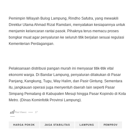
Pemimpin Wilayah Bulog Lampung, Rindho Safutra, yang mewakili
Direktur Utama Ahmad Rizal Ramdani, menyatakan kesiapannya untuk
menjamin kelancaran rantai pasok. Pihaknya terus memacu proses
bongkar muat agar penyaluran ke seluruh titik berjalan sesuai regulasi
Kementerian Perdagangan.
Pelaksanaan distribusi pangan murah ini menyasar titik-titik vital
ekonomi warga. Di Bandar Lampung, penyaluran dilakukan di Pasar
Panjang, Kangkung, Tugu, Way Halim, dan Pasir Gintung. Sementara
itu, jangkauan operasi juga menyentuh daerah lain seperti Pasar
Simpang Pematang di Kabupaten Mesuji hingga Pasar Kopindo di Kota
Metro. (Dinas Kominfotik Provinsi Lampung).
Post Views:
17
HARGA POKOK
JAGA STABILITAS
LAMPUNG
PEMPROV