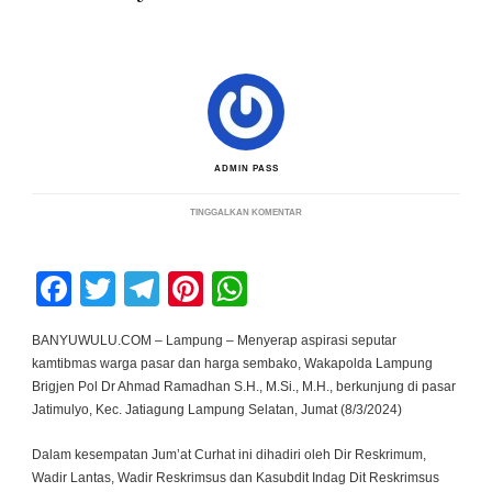
ADMIN PASS
PADA
TINGGALKAN KOMENTAR
JAGA
STABILITAS
BAHAN
POKOK,
Facebook
Twitter
Telegram
Pinterest
WhatsApp
WAKAPOLDA
LAMPUNG
PANTAU
PASAR
BANYUWULU.COM – Lampung – Menyerap aspirasi seputar
JATI
kamtibmas warga pasar dan harga sembako, Wakapolda Lampung
MULYO
Brigjen Pol Dr Ahmad Ramadhan S.H., M.Si., M.Η., berkunjung di pasar
Jatimulyo, Kec. Jatiagung Lampung Selatan, Jumat (8/3/2024)
Dalam kesempatan Jum’at Curhat ini dihadiri oleh Dir Reskrimum,
Wadir Lantas, Wadir Reskrimsus dan Kasubdit Indag Dit Reskrimsus