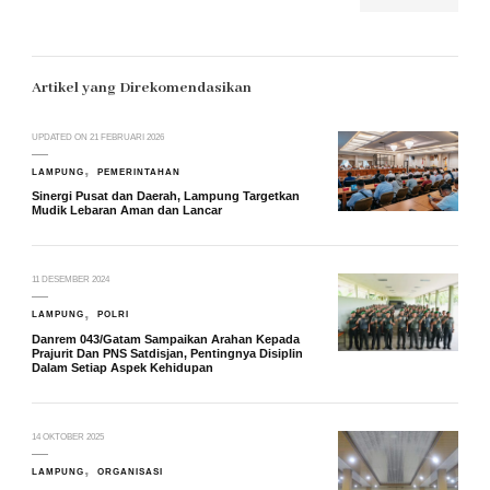
Artikel yang Direkomendasikan
UPDATED ON
21 FEBRUARI 2026
LAMPUNG
PEMERINTAHAN
Sinergi Pusat dan Daerah, Lampung Targetkan
Mudik Lebaran Aman dan Lancar
11 DESEMBER 2024
LAMPUNG
POLRI
Danrem 043/Gatam Sampaikan Arahan Kepada
Prajurit Dan PNS Satdisjan, Pentingnya Disiplin
Dalam Setiap Aspek Kehidupan
14 OKTOBER 2025
LAMPUNG
ORGANISASI