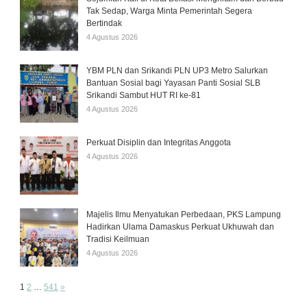
Tak Sedap, Warga Minta Pemerintah Segera
Bertindak
4 Agustus 2026
YBM PLN dan Srikandi PLN UP3 Metro Salurkan
Bantuan Sosial bagi Yayasan Panti Sosial SLB
Srikandi Sambut HUT RI ke-81
4 Agustus 2026
Perkuat Disiplin dan Integritas Anggota
4 Agustus 2026
Majelis Ilmu Menyatukan Perbedaan, PKS Lampung
Hadirkan Ulama Damaskus Perkuat Ukhuwah dan
Tradisi Keilmuan
4 Agustus 2026
Page:
Next
1
2
…
541
»