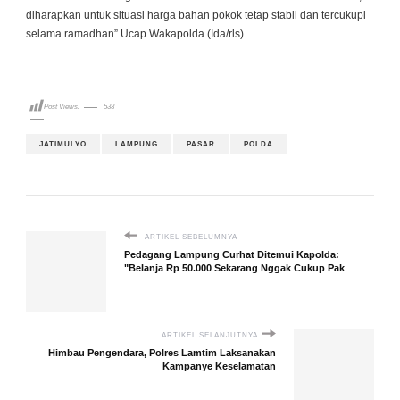
diharapkan untuk situasi harga bahan pokok tetap stabil dan tercukupi
selama ramadhan” Ucap Wakapolda.(Ida/rls).
Post Views:
533
JATIMULYO
LAMPUNG
PASAR
POLDA
ARTIKEL SEBELUMNYA
Pedagang Lampung Curhat Ditemui Kapolda:
"Belanja Rp 50.000 Sekarang Nggak Cukup Pak
ARTIKEL SELANJUTNYA
Himbau Pengendara, Polres Lamtim Laksanakan
Kampanye Keselamatan