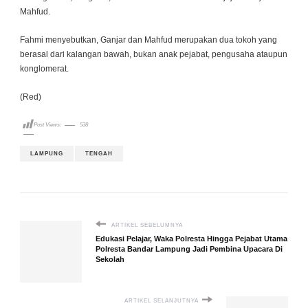
Mahfud.
Fahmi menyebutkan, Ganjar dan Mahfud merupakan dua tokoh yang
berasal dari kalangan bawah, bukan anak pejabat, pengusaha ataupun
konglomerat.
(Red)
Post Views:
538
LAMPUNG
TENGAH
ARTIKEL SEBELUMNYA
Edukasi Pelajar, Waka Polresta Hingga Pejabat Utama
Polresta Bandar Lampung Jadi Pembina Upacara Di
Sekolah
ARTIKEL SELANJUTNYA