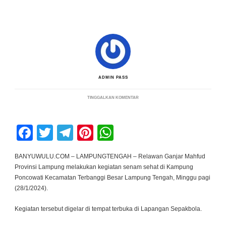
ADMIN PASS
PADA
TINGGALKAN KOMENTAR
RELAWAN
GANJAR
MAHFUD
LAMPUNG
Facebook
Twitter
Telegram
Pinterest
WhatsApp
GELAR
SENAM
SEHAT
DI
BANYUWULU.COM – LAMPUNGTENGAH – Relawan Ganjar Mahfud
KAMPUNG
Provinsi Lampung melakukan kegiatan senam sehat di Kampung
PONCOWATI
Poncowati Kecamatan Terbanggi Besar Lampung Tengah, Minggu pagi
(28/1/2024).
Kegiatan tersebut digelar di tempat terbuka di Lapangan Sepakbola.