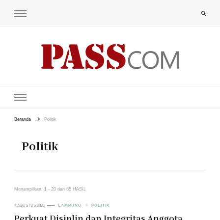
PAS-S.COM – KoPI
Beranda
Politik
Politik
Menampilkan: 1 - 20 dari 65 HASIL
4 AGUSTUS 2026
LAMPUNG
POLITIK
Perkuat Disiplin dan Integritas Anggota