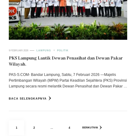
9 FEBRUARI 2026
LAMPUNG
POLITIK
PKS Lampung Lantik Dewan Penasihat dan Dewan Pakar
Wilayah.
PAS-S.COM- Bandar Lampung, Sabtu, 7 Februari 2026 —Majelis
Pertimbangan Wilayah (MPW) Partai Keadilan Sejahtera (PKS) Provinsi
Lampung secara resmi melantik Dewan Penasihat dan Dewan Pakar …
BACA SELENGKAPNYA
Paginasi
HALAMAN
HALAMAN
HALAMAN
1
2
…
4
BERIKUTNYA
pos