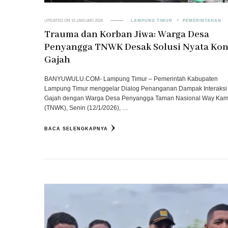
UPDATED ON
15 JANUARI 2026
LAMPUNG TIMUR
PEMERINTAHAN
Trauma dan Korban Jiwa: Warga Desa
Penyangga TNWK Desak Solusi Nyata Kon
Gajah
BANYUWULU.COM- Lampung Timur – Pemerintah Kabupaten
Lampung Timur menggelar Dialog Penanganan Dampak Interaksi
Gajah dengan Warga Desa Penyangga Taman Nasional Way Ka
(TNWK), Senin (12/1/2026), …
BACA SELENGKAPNYA