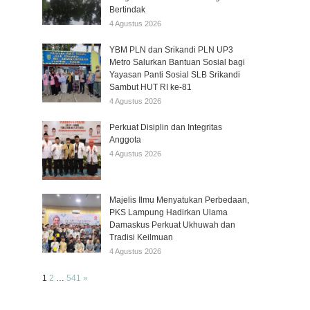
Bertindak
4 Agustus 2026
YBM PLN dan Srikandi PLN UP3
Metro Salurkan Bantuan Sosial bagi
Yayasan Panti Sosial SLB Srikandi
Sambut HUT RI ke-81
4 Agustus 2026
Perkuat Disiplin dan Integritas
Anggota
4 Agustus 2026
Majelis Ilmu Menyatukan Perbedaan,
PKS Lampung Hadirkan Ulama
Damaskus Perkuat Ukhuwah dan
Tradisi Keilmuan
4 Agustus 2026
Page:
Next
1
2
…
541
»