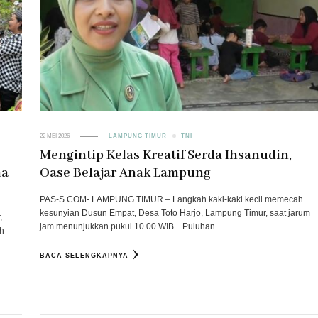
22 MEI 2026
LAMPUNG TIMUR
TNI
Mengintip Kelas Kreatif Serda Ihsanudin,
na
Oase Belajar Anak Lampung
PAS-S.COM- LAMPUNG TIMUR – Langkah kaki-kaki kecil memecah
kesunyian Dusun Empat, Desa Toto Harjo, Lampung Timur, saat jarum
,
jam menunjukkan pukul 10.00 WIB. Puluhan …
oh
BACA SELENGKAPNYA