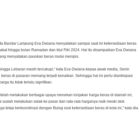
st
tsApp
Bandar Lampung Eva Dwiana menyatakan sampai saat ini ketersediaan beras
kat hingga bulan Ramadan dan Idul Fitri 2024. Hal itu disampaikan Eva Dwiana
ang menyatakan pasokan beras mulai menipis.
hingga Lebaran masih tercukupi,” kata Eva Dwiana kepaa awak media, Senin
eras di pasaran memang terjadi kenaikan. Sehingga hal ini perlu diantisipasi
a itu tidak terlalu signifikan.
lah melakukan berbagai upaya menekan lonjakan harga beras di daerah ini,
i sudah melakukan sidak ke pasar dan rata-rata harganya naik meski stok
a tetap berkoordinasi dengan Bulog soal ketersediaan beras di kota ini,” kata dia.