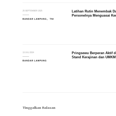
Latihan Rutin Menembak Da
25 SEPTEMBER 2025
Personelnya Menguasai K
BANDAR LAMPUNG
TNI
Pringsewu Berperan Aktif
13 JULI 2024
Stand Kerajinan dan UMKM
BANDAR LAMPUNG
Tinggalkan Balasan