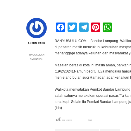
Facebook
Twitter
Telegram
Pintere
Wha
BANYUWULU.COM – Bandar Lampung -Walikota 
ADMIN PASS
di pasaran masih mencukupi kebutuhan masyara
menanggapi adanya keluhan dari masyarakat y
TINGGALKAN
PADA
KOMENTAR
WALIKOTA
Masalah beras di kota ini masih aman, bahkan 
EVA
(19/2/2024).Namun begitu, Eva mengakui harga b
DWIANA
PASTIKAN
menjelang bulan suci Ramadan agar kenaikan harg
STOK
BERAS
UNTUK
Walikota menyatakan Pemkot Bandar Lampung te
BANDAR
salah satunya melakukan operasi pasar.”Ya kam
LAMPUNG
MASIH
tercukupi. Selain itu Pemkot Bandar Lampung jug
AMAN
(Ida).
HINGGA
IDUL
FITRI
Post Views:
550