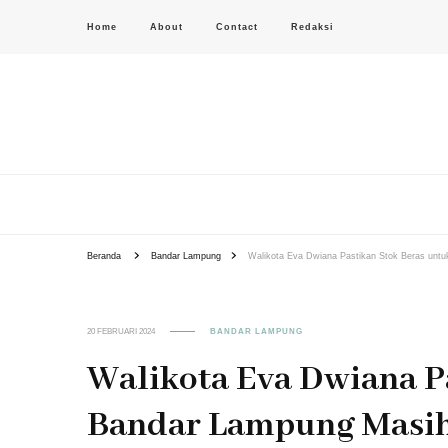
Home
About
Contact
Redaksi
PAS-S.COM – KoPI
Beranda
Bandar Lampung
Walikota Eva Dwiana Pastikan Stok Beras untu
20 FEBRUARI 2024
BANDAR LAMPUNG
Walikota Eva Dwiana P
Bandar Lampung Masih 