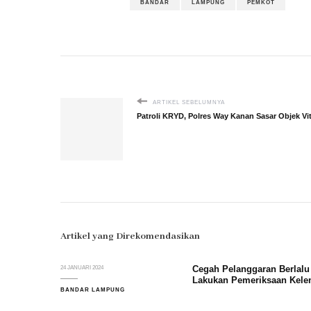
BANDAR
LAMPUNG
PEMKOT
ARTIKEL SEBELUMNYA
Patroli KRYD, Polres Way Kanan Sasar Objek Vit
Artikel yang Direkomendasikan
Cegah Pelanggaran Berlalu 
24 JANUARI 2024
Lakukan Pemeriksaan Kele
BANDAR LAMPUNG