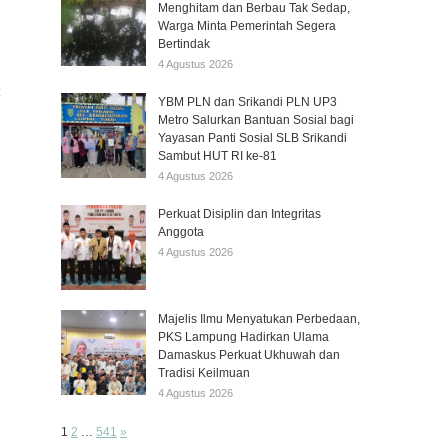
Menghitam dan Berbau Tak Sedap,
Warga Minta Pemerintah Segera
Bertindak
4 Agustus 2026
YBM PLN dan Srikandi PLN UP3
Metro Salurkan Bantuan Sosial bagi
Yayasan Panti Sosial SLB Srikandi
Sambut HUT RI ke-81
4 Agustus 2026
Perkuat Disiplin dan Integritas
Anggota
4 Agustus 2026
Majelis Ilmu Menyatukan Perbedaan,
PKS Lampung Hadirkan Ulama
Damaskus Perkuat Ukhuwah dan
Tradisi Keilmuan
4 Agustus 2026
Page:
Next
1
2
…
541
»