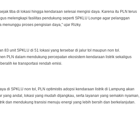
ak tiba di lokasi hingga kendaraan selesai mengisi daya. Karena itu PLN terus
kaligus melengkapi fasilitas pendukung seperti SPKLU Lounge agar pelanggan
ma menunggu proses pengisian daya,” ujar Rizky.
83 unit SPKLU di 51 lokasi yang tersebar di jalur tol maupun non tol.
mitmen PLN dalam mendukung percepatan ekosistem kendaraan listrik sekaligus
ralih ke transportasi rendah emisi.
aya di SPKLU non tol, PLN optimistis adopsi kendaraan listrik di Lampung akan
tur yang andal, lokasi yang mudah dijangkau, serta layanan yang semakin nyaman,
rik dan mendukung transisi menuju energi yang lebih bersih dan berkelanjutan.