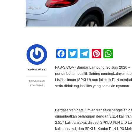
Facebook
Twitter
Telegram
Pintere
Wha
PAS-S.COM- Bandar Lampung, 30 Juni 2026 – T
ADMIN PASS
pertumbuhan positif. Seiring meningkatnya mobi
Listrik Umum (SPKLU) non tol milik PLN menjadi
TINGGALKAN
PADA
serta didukung fasilitas yang semakin nyaman.
KOMENTAR
TEMPAT
STRATEGIS
HINGGA
SPKLU
LOUNGE
Berdasarkan data jumlah transaksi pengisian
PLN,
INI
dimanfaatkan pelanggan dengan 3.114 kali tra
5
2.517 kali transaksi, disusul SPKLU PLN UID 
SPKLU
NON
kali transaksi, dan SPKLU Kantor PLN UP3 Metro
TOL