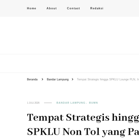
Home
About
Contact
Redaksi
PAS-S.COM – KoPI
Beranda
Bandar Lampung
Tempat Strategis hingga SPKLU Lounge PLN, In
1 JULI 2026
BANDAR LAMPUNG
BUMN
Tempat Strategis hingg
SPKLU Non Tol yang Pa