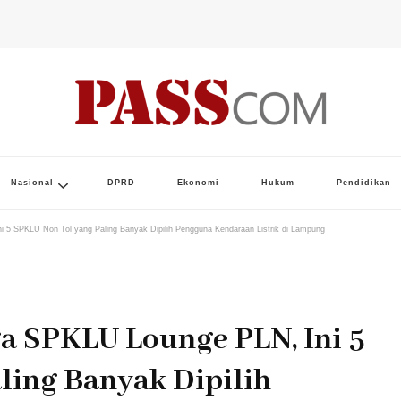
Nasional
DPRD
Ekonomi
Hukum
Pendidikan
i 5 SPKLU Non Tol yang Paling Banyak Dipilih Pengguna Kendaraan Listrik di Lampung
a SPKLU Lounge PLN, Ini 5
ling Banyak Dipilih