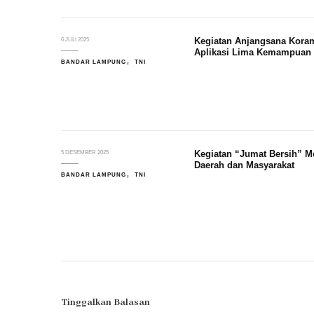
Kegiatan Anjangsana Koram
6 JULI 2025
Aplikasi Lima Kemampuan T
BANDAR LAMPUNG
TNI
Kegiatan “Jumat Bersih” M
5 DESEMBER 2025
Daerah dan Masyarakat
BANDAR LAMPUNG
TNI
Tinggalkan Balasan