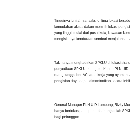
YANG
PALING
BANYAK
DIPILIH
PENGGUNA
Tingginya jumlah transaksi di lima lokasi te
KENDARAAN
kemudahan akses dalam memilih lokasi pengisi
LISTRIK
DI
yang tinggi, mulai dari pusat kota, kawasan ko
LAMPUNG
mengisi daya kendaraan sembari menjalankan ak
Tak hanya menghadirkan SPKLU di lokasi strate
penyediaan SPKLU Lounge di Kantor PLN UID L
ruang tunggu ber-AC, area kerja yang nyaman, a
pengisian daya dapat dimanfaatkan secara lebih
General Manager PLN UID Lampung, Rizky Moch
hanya berfokus pada penambahan jumlah SPKLU
bagi pelanggan.