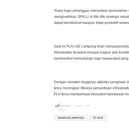
“Kami ingin pelanggan merasakan kemudahan sej
menghadirkan SPKLU di titik-titik strategis se
dapat beristirahat maupun tetap produktif sela
Saat ini PLN UID Lampung telah mengoperasikan 
Infrastruktur tersebut menjadi bagian dari ko
memberikan kemudahan bagi masyarakat yang be
Dengan semakin tingginya aktivitas pengisian d
terus meningkat. Melalui penyediaan infrastruk
PLN terus memperkuat ekosistem kendaraan list
Post Views:
14
BANDARLAMPUNG
PT PLN