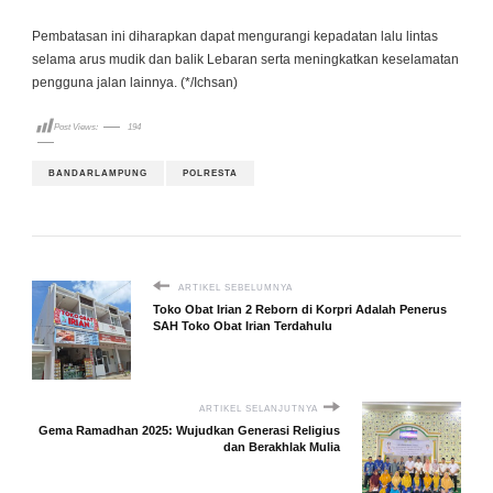
Pembatasan ini diharapkan dapat mengurangi kepadatan lalu lintas
selama arus mudik dan balik Lebaran serta meningkatkan keselamatan
pengguna jalan lainnya. (*/Ichsan)
Post Views:
194
BANDARLAMPUNG
POLRESTA
ARTIKEL SEBELUMNYA
Toko Obat Irian 2 Reborn di Korpri Adalah Penerus
SAH Toko Obat Irian Terdahulu
ARTIKEL SELANJUTNYA
Gema Ramadhan 2025: Wujudkan Generasi Religius
dan Berakhlak Mulia