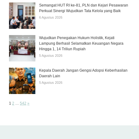
Semangat HUT RI ke-81, PLN dan Kejari Pesawaran
Perkuat Sinergi Wujudkan Tata Kelola yang Baik
6 Agustus 2026
Wujudkan Penegakan Hukum Holistik, Kejati
Lampung Berhasil Selamatkan Keuangan Negara
Hingga 1, 14 Triliun Rupiah
5 Agustus 2026
Kepala Daerah Jangan Gengsi Adopsi Keberhasilan
Daerah Lain
5 Agustus 2026
Page:
Next
1
2
…
542
»