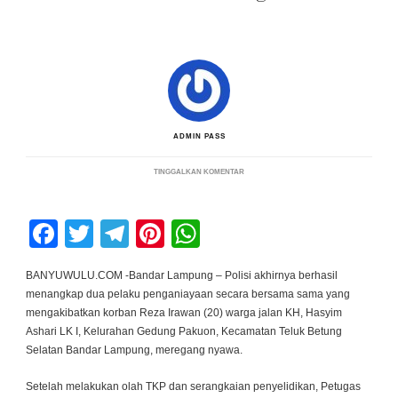
ADMIN PASS
PADA
TINGGALKAN KOMENTAR
KURANG
DARI
1
X
Facebook
Twitter
Telegram
Pinterest
WhatsApp
24
JAM,
POLRESTA
BANDAR
BANYUWULU.COM -Bandar Lampung – Polisi akhirnya berhasil
LAMPUNG
menangkap dua pelaku penganiayaan secara bersama sama yang
UNGKAP
KASUS
mengakibatkan korban Reza Irawan (20) warga jalan KH, Hasyim
PEMBUHUNAN
Ashari LK I, Kelurahan Gedung Pakuon, Kecamatan Teluk Betung
DI
KEMILING
Selatan Bandar Lampung, meregang nyawa.
Setelah melakukan olah TKP dan serangkaian penyelidikan, Petugas