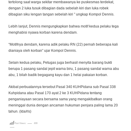
tertolong saat warga sekitar membawanya ke puskesmas terdekat,
dengan 2 luka tusuk dibagian dada sebelah kiri dan luka robek
dibagian siku lengan tangan sebelah kiri ” ungkap Kompol Dennis.
Lebih lanjut, Dennis mengungkapkan bahwa motif kedua pelaku tega
menghabisi nyawa korban karena dendam.
“Motifnya dendam, karena adik pelaku RN (22) pernah beberapa kali
dianiaya oleh korban” ujar Kompol Dennis.
Selain kedua pelaku, Petugas juga berhasil menyita barang bukti
berupa 1 pasang sandal jepit warna biru, 1 pasang sandal warna abu
abu, 1 bilah badik begagang kayu dan 1 helai pakaian korban.
Akibat perbuatannya tersebut Pasal 340 KUHPidana sub Pasal 338
Kuhpidana atau Pasal 170 ayat 2 ke 3 KUHPidana tentang
penganiayaan secara bersama sama yang mengakibatkan orang
meninggal dunia dengan ancaman hukuman penjara paling lama 20
tahun. (Ida/rls)
Post Views:
606