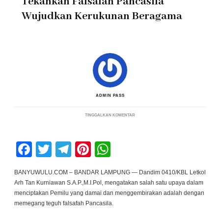
Tekankan Falsafah Pancasila
Wujudkan Kerukunan Beragama
ADMIN PASS
PADA
TINGGALKAN KOMENTAR
HADIRI
IMPUN
MUPAKAT
PEMILU
Facebook
Twitter
Telegram
Pinterest
WhatsApp
DAMAI
2024,
DANDIM
0410/KBL
BANYUWULU.COM – BANDAR LAMPUNG — Dandim 0410/KBL Letkol
TEKANKAN
Arh Tan Kurniawan S.A.P.,M.I.Pol, mengatakan salah satu upaya dalam
FALSAFAH
PANCASILA
menciptakan Pemilu yang damai dan menggembirakan adalah dengan
WUJUDKAN
memegang teguh falsafah Pancasila.
KERUKUNAN
BERAGAMA