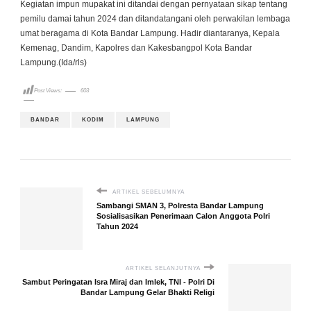
Kegiatan impun mupakat ini ditandai dengan pernyataan sikap tentang
pemilu damai tahun 2024 dan ditandatangani oleh perwakilan lembaga
umat beragama di Kota Bandar Lampung. Hadir diantaranya, Kepala
Kemenag, Dandim, Kapolres dan Kakesbangpol Kota Bandar
Lampung.(Ida/rls)
Post Views:
603
BANDAR
KODIM
LAMPUNG
ARTIKEL SEBELUMNYA
Sambangi SMAN 3, Polresta Bandar Lampung
Sosialisasikan Penerimaan Calon Anggota Polri
Tahun 2024
ARTIKEL SELANJUTNYA
Sambut Peringatan Isra Miraj dan Imlek, TNI - Polri Di
Bandar Lampung Gelar Bhakti Religi