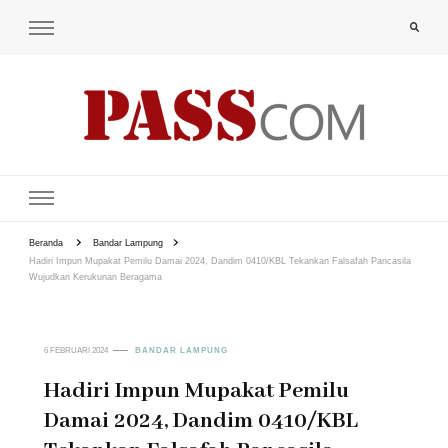
PAS-S.COM – KoPI
Beranda
Bandar Lampung
Hadiri Impun Mupakat Pemilu Damai 2024, Dandim 0410/KBL Tekankan Falsafah Pancasila
Wujudkan Kerukunan Beragama
6 FEBRUARI 2024
BANDAR LAMPUNG
Hadiri Impun Mupakat Pemilu
Damai 2024, Dandim 0410/KBL