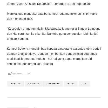
daerah Jalan Antasari, Kedamaian, seharga Rp.100 ribu rupiah.
Mereka juga mengakui saat berkumpul juga mengkonsumsi pil koplo
dan meminum tuak.
“Kesepuluh orang remaja ini kita bawa ke Mapolresta Bandar Lampung
dan kita serahkan ke piket Sat Narkoba guna pengusutan lebih lanjut”
ungkap Sugeng.
Kompol Sugeng menghimbau kepada para orang tua untuk lebih peduli
dengan anak anaknya, dengan memberikan pengawasan agar anak
anak tidak terjerumus kedalam hal hal yang dapat merugikan diri
sendiri maupun orang lain. (Ida/rls)
Post Views:
674
BANDAR
LAMPUNG
POLRESTA
POLRI
TNI