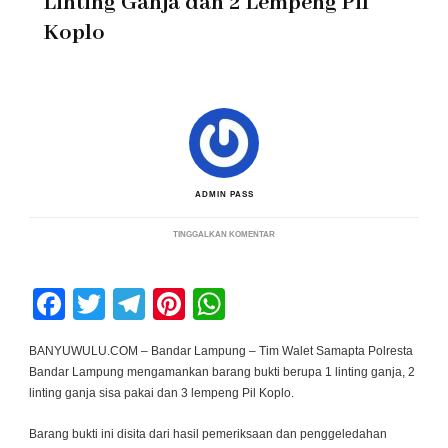
Linting Ganja dan 2 Lempeng Pil
Koplo
ADMIN PASS
PADA
TINGGALKAN KOMENTAR
BUBARKAN
TONGKRONGAN
REMAJA,
TIM
Facebook
Twitter
Telegram
Pinterest
WhatsApp
WALET
SAMAPTA
TEMUKAN
3
BANYUWULU.COM – Bandar Lampung – Tim Walet Samapta Polresta
LINTING
Bandar Lampung mengamankan barang bukti berupa 1 linting ganja, 2
GANJA
DAN
linting ganja sisa pakai dan 3 lempeng Pil Koplo.
2
LEMPENG
PIL
Barang bukti ini disita dari hasil pemeriksaan dan penggeledahan
KOPLO