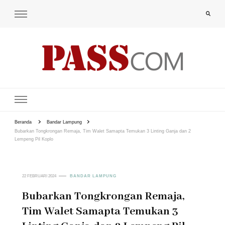
PAS-S.COM – KoPI
Beranda
Bandar Lampung
Bubarkan Tongkrongan Remaja, Tim Walet Samapta Temukan 3 Linting Ganja dan 2
Lempeng Pil Koplo
22 FEBRUARI 2024
BANDAR LAMPUNG
Bubarkan Tongkrongan Remaja,
Tim Walet Samapta Temukan 3