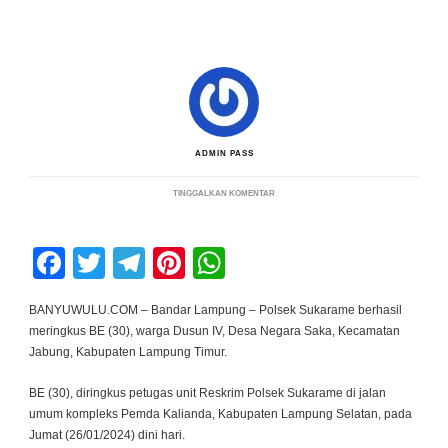
ADMIN PASS
PADA
TINGGALKAN KOMENTAR
BERAKSI
DI
11
TKP,
Facebook
Twitter
Telegram
Pinterest
WhatsApp
POLSEK
SUKARAME
RINGKUS
WARGA
BANYUWULU.COM – Bandar Lampung – Polsek Sukarame berhasil
JABUNG
meringkus BE (30), warga Dusun IV, Desa Negara Saka, Kecamatan
DPO
KASUS
Jabung, Kabupaten Lampung Timur.
CURANMOR
BE (30), diringkus petugas unit Reskrim Polsek Sukarame di jalan
umum kompleks Pemda Kalianda, Kabupaten Lampung Selatan, pada
Jumat (26/01/2024) dini hari.