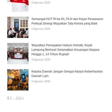
6 Agustus 2026
Semangat HUT RI ke-81, PLN dan Kejari Pesawaran
Perkuat Sinergi Wujudkan Tata Kelola yang Baik
6 Agustus 2026
Wujudkan Penegakan Hukum Holistik, Kejati
Lampung Berhasil Selamatkan Keuangan Negara
Hingga 1, 14 Triliun Rupiah
5 Agustus 2026
Kepala Daerah Jangan Gengsi Adopsi Keberhasilan
Daerah Lain
5 Agustus 2026
Page:
Next
1
2
…
542
»