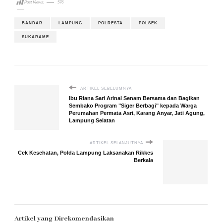
Post Views:
576
BANDAR
LAMPUNG
POLRESTA
POLSEK
SUKARAME
ARTIKEL SEBELUMNYA
Ibu Riana Sari Arinal Senam Bersama dan Bagikan
Sembako Program "Siger Berbagi" kepada Warga
Perumahan Permata Asri, Karang Anyar, Jati Agung,
Lampung Selatan
ARTIKEL SELANJUTNYA
Cek Kesehatan, Polda Lampung Laksanakan Rikkes
Berkala
Artikel yang Direkomendasikan